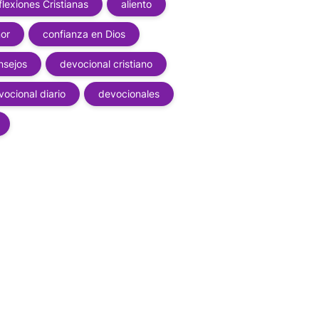
flexiones Cristianas
aliento
or
confianza en Dios
nsejos
devocional cristiano
vocional diario
devocionales