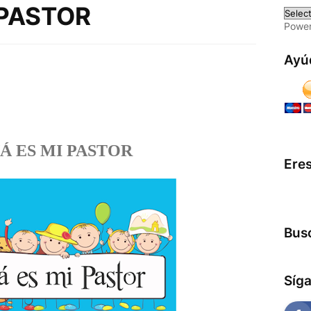
 PASTOR
Powe
Ayú
Á ES MI PASTOR
Eres
Busc
Síg