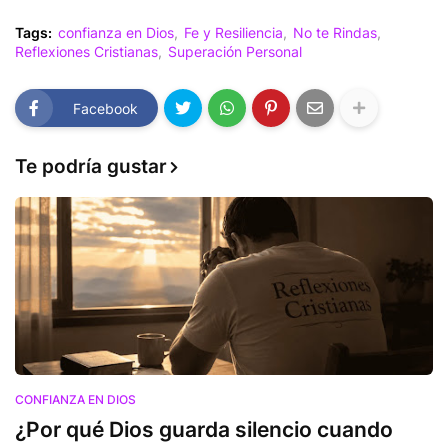
Tags:
confianza en Dios
Fe y Resiliencia
No te Rindas
Reflexiones Cristianas
Superación Personal
Facebook
Te podría gustar
CONFIANZA EN DIOS
¿Por qué Dios guarda silencio cuando