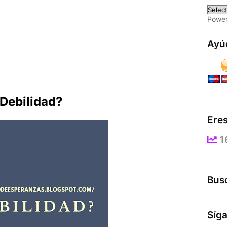
Powe
Ayú
Debilidad?
Eres
1
Busc
Síg