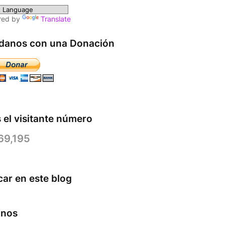
red by
Translate
danos con una Donación
 el visitante número
69,195
ar en este blog
anos