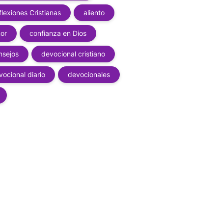
flexiones Cristianas
aliento
or
confianza en Dios
nsejos
devocional cristiano
vocional diario
devocionales