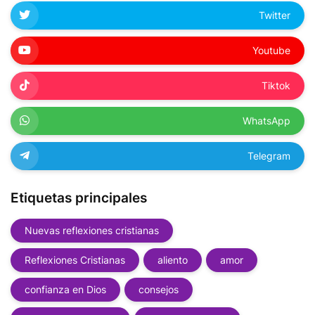
Twitter
Youtube
Tiktok
WhatsApp
Telegram
Etiquetas principales
Nuevas reflexiones cristianas
Reflexiones Cristianas
aliento
amor
confianza en Dios
consejos