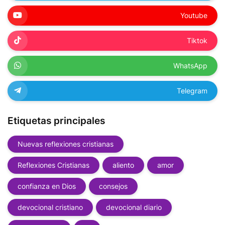
Youtube
Tiktok
WhatsApp
Telegram
Etiquetas principales
Nuevas reflexiones cristianas
Reflexiones Cristianas
aliento
amor
confianza en Dios
consejos
devocional cristiano
devocional diario