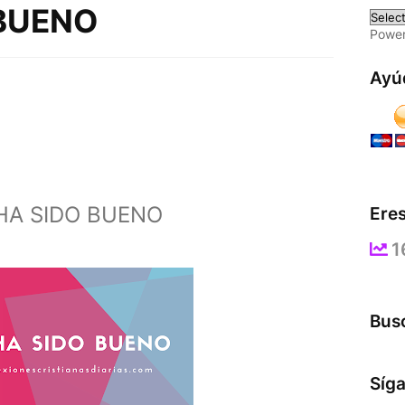
 BUENO
Powe
Ayú
HA SIDO BUENO
Eres
1
Busc
Síg