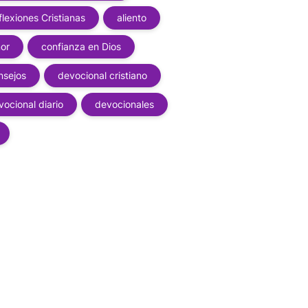
flexiones Cristianas
aliento
or
confianza en Dios
nsejos
devocional cristiano
vocional diario
devocionales