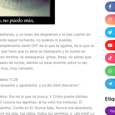
sitando, y un buen día despiertas y te das cuenta de
res seguir luchando, no quieres ni puedes,
simplemente darte OFF de lo que te agobia, de lo que te
lo que hace que tu alma se desespere y te sumes en
do termine, te desesperas, gritas, lloras, no sabes que
nsado de luchar, sientes un peso enorme sobre tu ser,
as muy, muy cansado.
Mateo 11:28
cansados y agobiados, y yo les daré descanso."
alivio. Eso es lo que se busca. Y Cristo puede dártelo.
Etiq
l conoce tus lágrimas. él ha visto tus tristezas. Él
sánimo. Confía en El. Nunca falla, Nunca nos abandona,
Nu
ir los ojos, tus oídos, todos tus sentidos, y, ¡ahí está! Lo