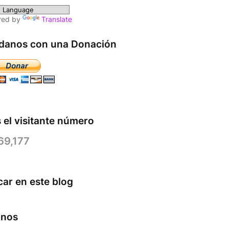
red by
Translate
danos con una Donación
 el visitante número
69,177
ar en este blog
anos