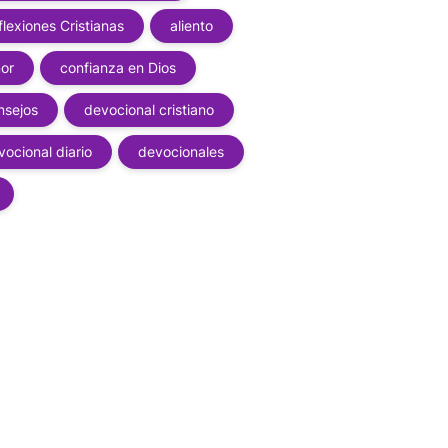
flexiones Cristianas
aliento
or
confianza en Dios
nsejos
devocional cristiano
vocional diario
devocionales