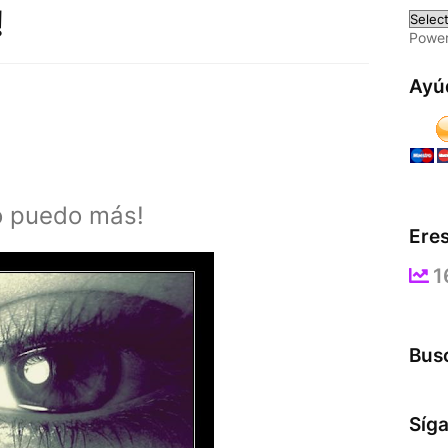
!
Powe
Ayú
o puedo más!
Eres
1
Busc
Síg