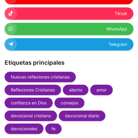
Tiktok
WhatsApp
Telegram
Etiquetas principales
Nuevas reflexiones cristianas
Reflexiones Cristianas
aliento
amor
confianza en Dios
consejos
devocional cristiano
devocional diario
devocionales
fe