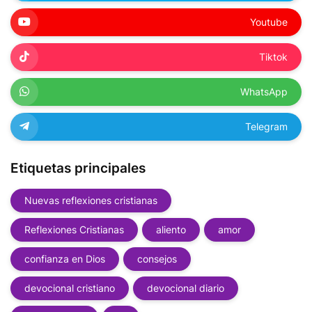
Youtube
Tiktok
WhatsApp
Telegram
Etiquetas principales
Nuevas reflexiones cristianas
Reflexiones Cristianas
aliento
amor
confianza en Dios
consejos
devocional cristiano
devocional diario